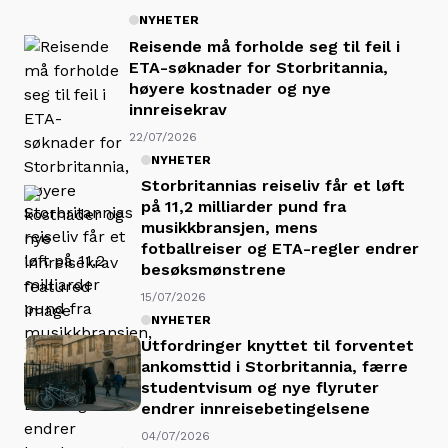
NYHETER
Reisende må forholde seg til feil i
ETA-søknader for Storbritannia,
høyere kostnader og nye
innreisekrav
22/07/2026
NYHETER
Storbritannias reiseliv får et løft
på 11,2 milliarder pund fra
musikkbransjen, mens
fotballreiser og ETA-regler endrer
besøksmønstrene
15/07/2026
NYHETER
Utfordringer knyttet til forventet
ankomsttid i Storbritannia, færre
studentvisum og nye flyruter
endrer innreisebetingelsene
04/07/2026