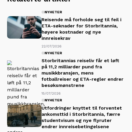
NYHETER
Reisende må forholde seg til feil i
ETA-søknader for Storbritannia,
høyere kostnader og nye
innreisekrav
22/07/2026
NYHETER
Storbritannias reiseliv får et løft
på 11,2 milliarder pund fra
musikkbransjen, mens
fotballreiser og ETA-regler endrer
besøksmønstrene
15/07/2026
NYHETER
Utfordringer knyttet til forventet
ankomsttid i Storbritannia, færre
studentvisum og nye flyruter
endrer innreisebetingelsene