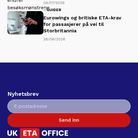
04/07/2026
GUIDER
Eurowings og britiske ETA-krav
for passasjerer på vei til
Storbritannia
28/06/2026
Nyhetsbrev
Send inn