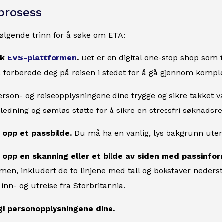
prosess
ølgende trinn for å søke om ETA:
øk
EVS-plattformen
.
Det er en digital one-stop shop som 
å forberede deg på reisen i stedet for å gå gjennom komp
rson- og reiseopplysningene dine trygge og sikre takket vær
ledning og sømløs støtte for å sikre en stressfri søknadsre
t opp et passbilde.
Du må ha en vanlig, lys bakgrunn uten
t opp en skanning eller et bilde av siden med passinfo
en, inkludert de to linjene med tall og bokstaver nederst
nn- og utreise fra Storbritannia.
gi personopplysningene dine.