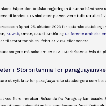
ankene håper den britiske regjeringen å kunne håndheve s
ene til landet. ETA skal etter planen være fullt utrullet i 
rosessen åpnet 25. oktober 2023 for qatarske statsborger
dan,
Kuwait
, Oman, Saudi-Arabia og
De forente arabiske e
r til Storbritannia 22. februar 2024 eller senere.
tatsborgere må søke om en ETA i Storbritannia hvis de pl
eler i Storbritannia for paraguayanske
 å være et nytt krav for paraguayanske statsborgere som besø
itet ved flere innreiser: Reisende fra Paraguay kan besøke St
res utløper, avhengig av hva som kommer først. Dette gir fle