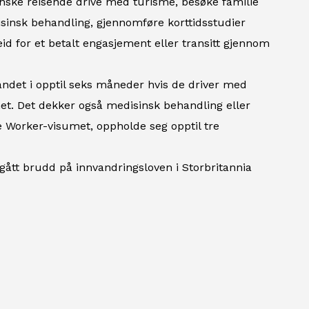
anske reisende drive med turisme, besøke familie
disinsk behandling, gjennomføre korttidsstudier
eid for et betalt engasjement eller transitt gjennom
ndet i opptil seks måneder hvis de driver med
het. Det dekker også medisinsk behandling eller
e Worker-visumet, oppholde seg opptil tre
egått brudd på innvandringsloven i Storbritannia