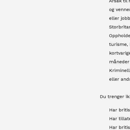
Årsak til
og venner
eller job
Storbrita
Oppholdet
turisme, 
kortvarig
måneder i
Kriminell
eller and
Du trenger ik
Har briti
Har tillat
Har britis