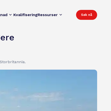
knad
Kvalifisering
Ressurser
Søk nå
gere
Storbritannia.