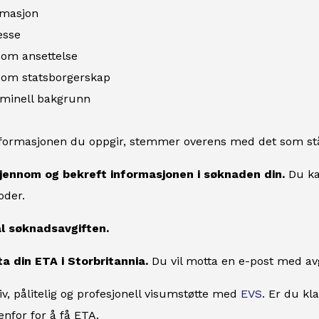
rmasjon
sse
 om ansettelse
 om statsborgerskap
iminell bakgrunn
nformasjonen du oppgir, stemmer overens med det som står
gjennom og bekreft informasjonen i søknaden din.
Du ka
oder.
al søknadsavgiften.
a din ETA i Storbritannia.
Du vil motta en e-post med avgjø
iv, pålitelig og profesjonell visumstøtte med
EVS
. Er du kl
nfor for å få ETA.