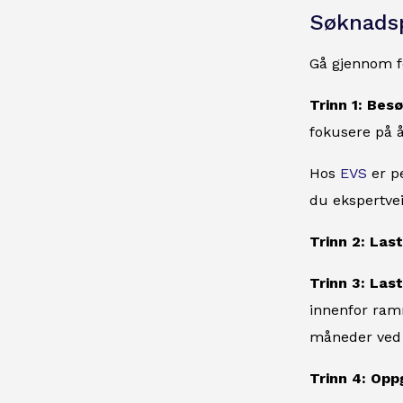
Søknads
Gå gjennom f
Trinn 1: Bes
fokusere på 
Hos
EVS
er pe
du ekspertvei
Trinn 2: Las
Trinn 3: Las
innenfor ramm
måneder ved i
Trinn 4: Opp