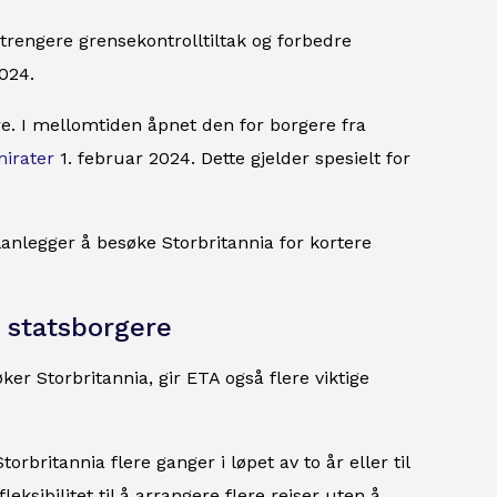
trengere grensekontrolltiltak og forbedre
2024.
e. I mellomtiden åpnet den for borgere fra
mirater
1. februar 2024. Dette gjelder spesielt for
anlegger å besøke Storbritannia for kortere
 statsborgere
ker Storbritannia, gir ETA også flere viktige
orbritannia flere ganger i løpet av to år eller til
ksibilitet til å arrangere flere reiser uten å