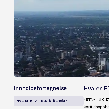
Innholdsfortegnelse
Hva er E
«ETA» i UK ETA
Hva er ETA i Storbritannia?
korttidsoppho