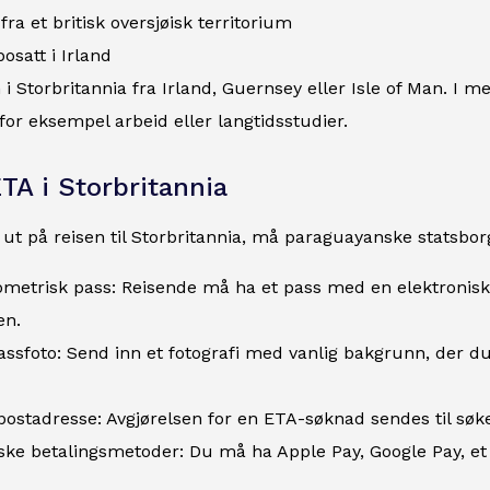
fra et britisk oversjøisk territorium
bosatt i Irland
n i Storbritannia fra Irland, Guernsey eller Isle of Man. 
for eksempel arbeid eller langtidsstudier.
ETA i Storbritannia
 ut på reisen til Storbritannia, må paraguayanske statsborg
iometrisk pass: Reisende må ha et pass med en elektronis
en.
passfoto: Send inn et fotografi med vanlig bakgrunn, der d
postadresse: Avgjørelsen for en ETA-søknad sendes til søk
ske betalingsmetoder: Du må ha Apple Pay, Google Pay, et k