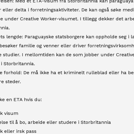
 reisen: Med et ETA-visum fra Storbritannia kan paraguay
 eller delta i forretningsaktiviteter. De kan også søke me
be under Creative Worker-visumet. I tillegg dekker det arb
nnia.
s lengde: Paraguayske statsborgere kan oppholde seg i la
besøker familie og venner eller driver forretningsvirksom
e studier. I mellomtiden kan de som jobber under Creativ
 Storbritannia.
e forhold: De må ikke ha et kriminelt rulleblad eller ha b
re steder.
ke en ETA hvis du:
sk visum
else til å bo, arbeide eller studere i Storbritannia
k eller irsk pass