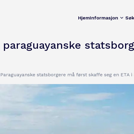
Hjem
Informasjon
Sø
or paraguayanske statsbor
? Paraguayanske statsborgere må først skaffe seg en ETA i 