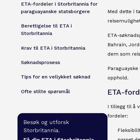
ETA-fordeler i Storbritannia for
paraguayanske statsborgere
Med dette i t
reisemulighet
Berettigelse til ETA i
Storbritannia
ETA-søknadsp
Bahrain, Jor
Krav til ETA i Storbritannia
dem som reise
Søknadsprosess
Paraguayske s
Tips for en vellykket søknad
opphold.
ETA-ford
Ofte stilte spørsmål
I tillegg til
fordeler:
Besøk og utforsk
Storbritannia.
Fleksibil
passet de
Få din ETA i Storbritannia.