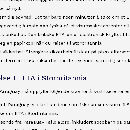
e på nytt.
smidig søknad: Det tar bare noen minutter å søke om et ET
nødvendig å møte opp fysisk på et visumsøknadssenter ell
sk enkelhet: Den britiske ETA-en er elektronisk knyttet til
g en papirkopi når du reiser til Storbritannia.
 sikkerhet: Strengere sikkerhetstiltak er på plass etters
r dermed til økt sikkerhet for de reisende, samtidig som k
lse til ETA i Storbritannia
Paraguay må oppfylle følgende krav for å kvalifisere for en
tet: Paraguay er blant landene som ikke krever visum til 
ke om ETA i Storbritannia.
isende fra Paraguay i alle aldre, inkludert spedbarn og b