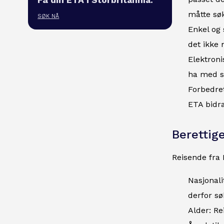
måtte søk
SØK NÅ
Enkel og 
det ikke 
Elektroni
ha med se
Forbedret
ETA bidra
Berettige
Reisende fra 
Nasjonali
derfor sø
Alder: Re