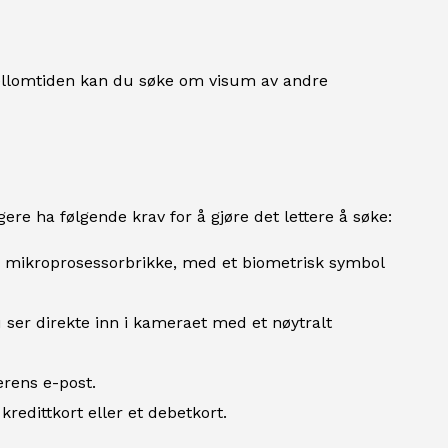
I mellomtiden kan du søke om visum av andre
ere ha følgende krav for å gjøre det lettere å søke:
k mikroprosessorbrikke, med et biometrisk symbol
u ser direkte inn i kameraet med et nøytralt
erens e-post.
redittkort eller et debetkort.