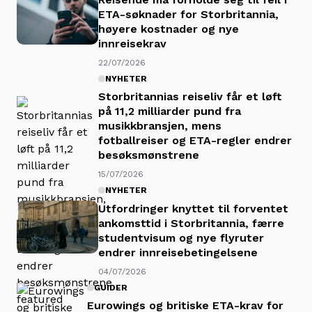
ETA-søknader for Storbritannia,
høyere kostnader og nye
innreisekrav
22/07/2026
NYHETER
Storbritannias reiseliv får et løft
på 11,2 milliarder pund fra
musikkbransjen, mens
fotballreiser og ETA-regler endrer
besøksmønstrene
15/07/2026
NYHETER
Utfordringer knyttet til forventet
ankomsttid i Storbritannia, færre
studentvisum og nye flyruter
endrer innreisebetingelsene
04/07/2026
GUIDER
Eurowings og britiske ETA-krav for