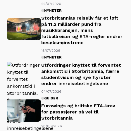
22/07/2026
NYHETER
Storbritannias reiseliv får et løft
på 11,2 milliarder pund fra
musikkbransjen, mens
fotballreiser og ETA-regler endrer
besøksmønstrene
15/07/2026
NYHETER
Utfordringer knyttet til forventet
ankomsttid i Storbritannia, færre
studentvisum og nye flyruter
endrer innreisebetingelsene
04/07/2026
GUIDER
Eurowings og britiske ETA-krav
for passasjerer på vei til
Storbritannia
28/06/2026