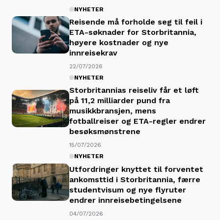
NYHETER
Reisende må forholde seg til feil i
ETA-søknader for Storbritannia,
høyere kostnader og nye
innreisekrav
22/07/2026
NYHETER
Storbritannias reiseliv får et løft
på 11,2 milliarder pund fra
musikkbransjen, mens
fotballreiser og ETA-regler endrer
besøksmønstrene
15/07/2026
NYHETER
Utfordringer knyttet til forventet
ankomsttid i Storbritannia, færre
studentvisum og nye flyruter
endrer innreisebetingelsene
04/07/2026