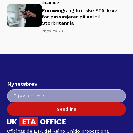
GUIDER
Eurowings og britiske ETA-krav
for passasjerer på vei til
Storbritannia
28/06/2026
Nyhetsbrev
Send inn
Oficinas de ETA del Reino Unido proporciona