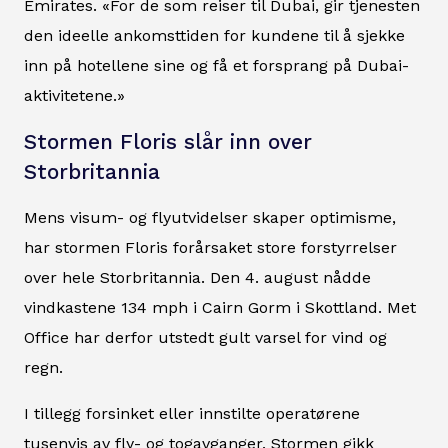
Emirates. «For de som reiser til Dubai, gir tjenesten
den ideelle ankomsttiden for kundene til å sjekke
inn på hotellene sine og få et forsprang på Dubai-
aktivitetene.»
Stormen Floris slår inn over
Storbritannia
Mens visum- og flyutvidelser skaper optimisme,
har stormen Floris forårsaket store forstyrrelser
over hele Storbritannia. Den 4. august nådde
vindkastene 134 mph i Cairn Gorm i Skottland. Met
Office har derfor utstedt gult varsel for vind og
regn.
I tillegg forsinket eller innstilte operatørene
tusenvis av fly- og togavganger. Stormen gikk