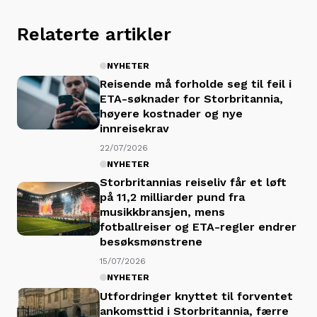
Relaterte artikler
NYHETER
Reisende må forholde seg til feil i
ETA-søknader for Storbritannia,
høyere kostnader og nye
innreisekrav
22/07/2026
NYHETER
Storbritannias reiseliv får et løft
på 11,2 milliarder pund fra
musikkbransjen, mens
fotballreiser og ETA-regler endrer
besøksmønstrene
15/07/2026
NYHETER
Utfordringer knyttet til forventet
ankomsttid i Storbritannia, færre