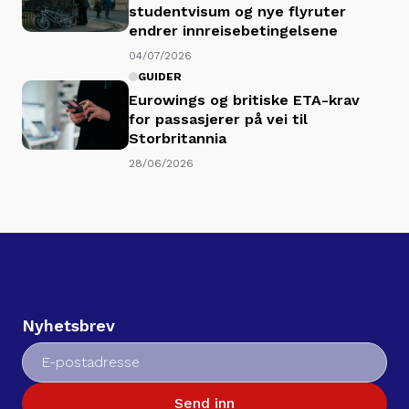
studentvisum og nye flyruter
endrer innreisebetingelsene
04/07/2026
GUIDER
Eurowings og britiske ETA-krav
for passasjerer på vei til
Storbritannia
28/06/2026
Nyhetsbrev
Send inn