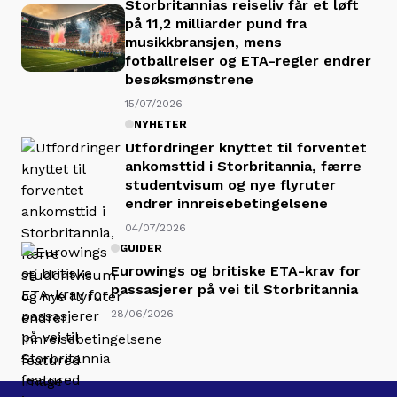
Storbritannias reiseliv får et løft
på 11,2 milliarder pund fra
musikkbransjen, mens
fotballreiser og ETA-regler endrer
besøksmønstrene
15/07/2026
NYHETER
Utfordringer knyttet til forventet
ankomsttid i Storbritannia, færre
studentvisum og nye flyruter
endrer innreisebetingelsene
04/07/2026
GUIDER
Eurowings og britiske ETA-krav for
passasjerer på vei til Storbritannia
28/06/2026