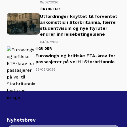
15/07/2026
NYHETER
Utfordringer knyttet til forventet
ankomsttid i Storbritannia, færre
studentvisum og nye flyruter
endrer innreisebetingelsene
04/07/2026
GUIDER
Eurowings og britiske ETA-krav for
passasjerer på vei til Storbritannia
28/06/2026
Nyhetsbrev