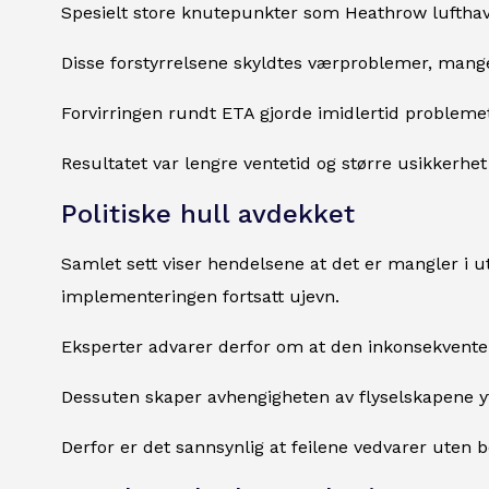
Spesielt store knutepunkter som Heathrow lufthavn
Disse forstyrrelsene skyldtes værproblemer, mange
Forvirringen rundt ETA gjorde imidlertid problem
Resultatet var lengre ventetid og større usikkerhet
Politiske hull avdekket
Samlet sett viser hendelsene at det er mangler i ut
implementeringen fortsatt ujevn.
Eksperter advarer derfor om at den inkonsekvente
Dessuten skaper avhengigheten av flyselskapene yt
Derfor er det sannsynlig at feilene vedvarer uten b