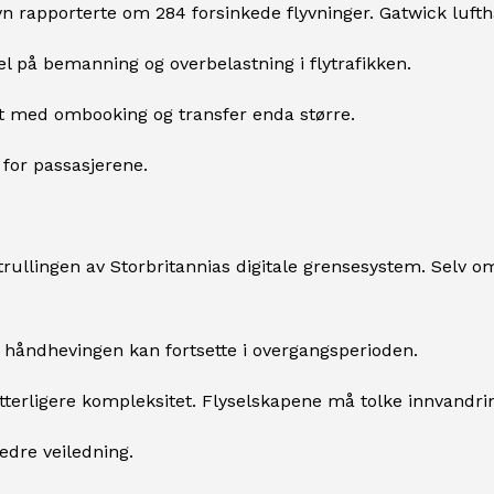
 rapporterte om 284 forsinkede flyvninger. Gatwick lufth
l på bemanning og overbelastning i flytrafikken.
et med ombooking og transfer enda større.
 for passasjerene.
rullingen av Storbritannias digitale grensesystem. Selv om
 håndhevingen kan fortsette i overgangsperioden.
terligere kompleksitet. Flyselskapene må tolke innvandrin
edre veiledning.