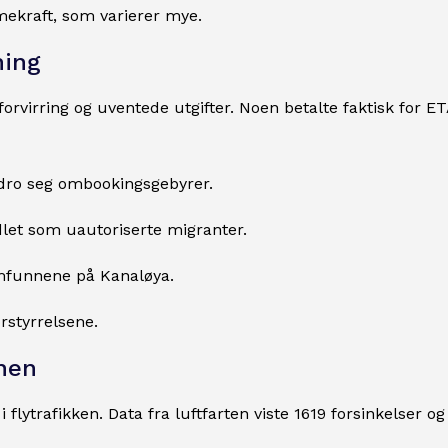
ekraft, som varierer mye.
ning
rvirring og uventede utgifter. Noen betalte faktisk for ET
ådro seg ombookingsgebyrer.
ndlet som uautoriserte migranter.
amfunnene på Kanaløya.
rstyrrelsene.
onen
flytrafikken. Data fra luftfarten viste 1619 forsinkelser og