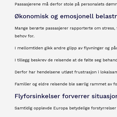
Passasjerene må derfor stole på personalets dømm
Økonomisk og emosjonell belast
Mange berørte passasjerer rapporterte om stress, fo
behov for.
I mellomtiden gikk andre glipp av flyvninger og p
I tillegg beskrev de reisende at de følte seg beha
Derfor har hendelsene utløst frustrasjon i lokals
Familier og eldre reisende ble særlig rammet av fo
Flyforsinkelser forverrer situasj
Samtidig opplevde Europa betydelige forstyrrelser i 