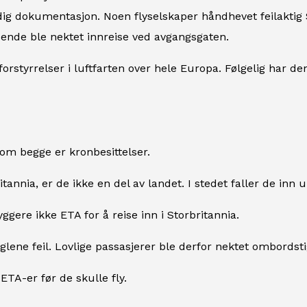
g dokumentasjon. Noen flyselskaper håndhevet feilaktig Sto
isende ble nektet innreise ved avgangsgaten.
tyrrelser i luftfarten over hele Europa. Følgelig har den g
om begge er kronbesittelser.
ritannia, er de ikke en del av landet. I stedet faller de i
ere ikke ETA for å reise inn i Storbritannia.
glene feil. Lovlige passasjerer ble derfor nektet ombordsti
TA-er før de skulle fly.