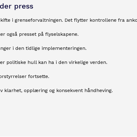
nder press
kifte i grenseforvaltningen. Det flytter kontrollene fra a
r også presset på flyselskapene.
ringer i den tidlige implementeringen.
r politiske hull kan ha i den virkelige verden.
rstyrrelser fortsette.
 av klarhet, opplæring og konsekvent håndheving.