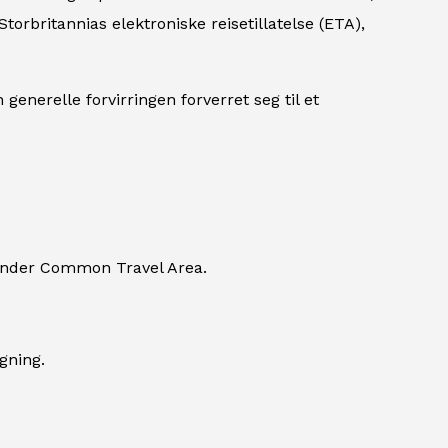
rbritannias elektroniske reisetillatelse (ETA),
enerelle forvirringen forverret seg til et
nn under Common Travel Area.
gning.