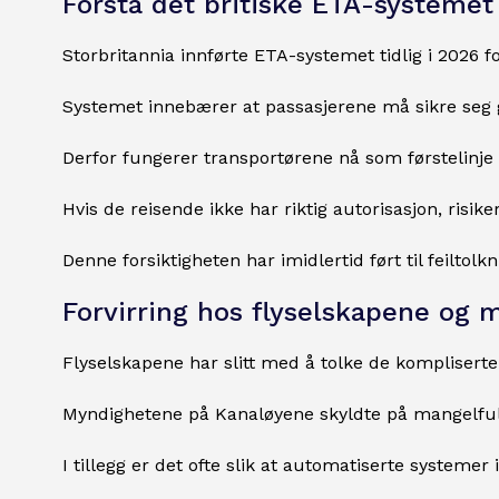
Forstå det britiske ETA-systemet
Storbritannia innførte ETA-systemet tidlig i 2026 
Systemet innebærer at passasjerene må sikre seg g
Derfor fungerer transportørene nå som førstelinje
Hvis de reisende ikke har riktig autorisasjon, risike
Denne forsiktigheten har imidlertid ført til feiltol
Forvirring hos flyselskapene og 
Flyselskapene har slitt med å tolke de kompliserte 
Myndighetene på Kanaløyene skyldte på mangelfull
I tillegg er det ofte slik at automatiserte systeme