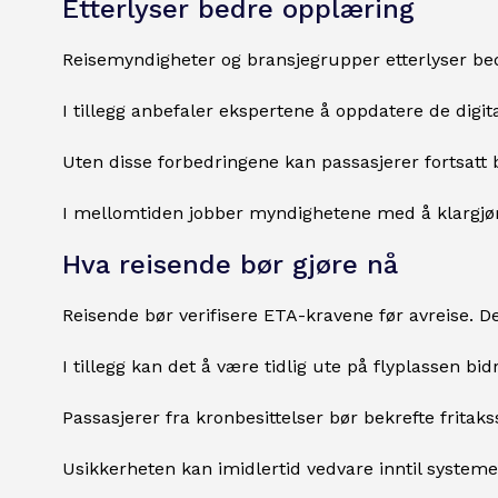
Etterlyser bedre opplæring
Reisemyndigheter og bransjegrupper etterlyser be
I tillegg anbefaler ekspertene å oppdatere de digi
Uten disse forbedringene kan passasjerer fortsatt 
I mellomtiden jobber myndighetene med å klargjøre
Hva reisende bør gjøre nå
Reisende bør verifisere ETA-kravene før avreise. De
I tillegg kan det å være tidlig ute på flyplassen bid
Passasjerer fra kronbesittelser bør bekrefte fritak
Usikkerheten kan imidlertid vedvare inntil systemet