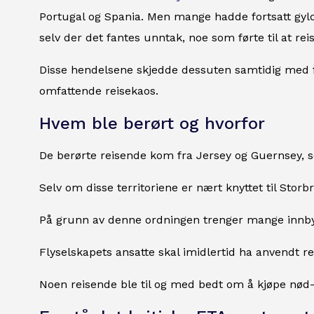
Portugal og Spania. Men mange hadde fortsatt gyldi
selv der det fantes unntak, noe som førte til at re
Disse hendelsene skjedde dessuten samtidig med fors
omfattende reisekaos.
Hvem ble berørt og hvorfor
De berørte reisende kom fra Jersey og Guernsey, s
Selv om disse territoriene er nært knyttet til Storb
På grunn av denne ordningen trenger mange innbygg
Flyselskapets ansatte skal imidlertid ha anvendt re
Noen reisende ble til og med bedt om å kjøpe nød-E