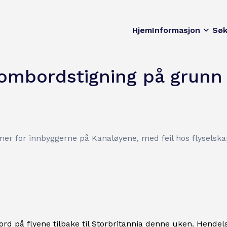
Hjem
Informasjon
Sø
mbordstigning på grunn a
emer for innbyggerne på Kanaløyene, med feil hos flyselsk
d på flyene tilbake til Storbritannia denne uken. Hendels