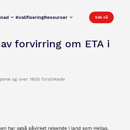
knad
Kvalifisering
Ressurser
Søk nå
v forvirring om ETA i
apene og over 1600 forsinkede
en har også påvirket reisende i land som Hellas,