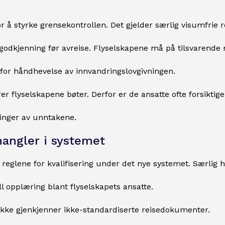
for å styrke grensekontrollen. Det gjelder særlig visumfrie
odkjenning før avreise. Flyselskapene må på tilsvarende m
 for håndhevelse av innvandringslovgivningen.
rer flyselskapene bøter. Derfor er de ansatte ofte forsiktige
kninger av unntakene.
mangler i systemet
reglene for kvalifisering under det nye systemet. Særlig h
 opplæring blant flyselskapets ansatte.
r ikke gjenkjenner ikke-standardiserte reisedokumenter.