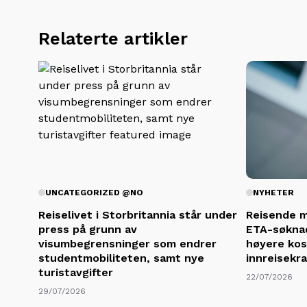
Relaterte artikler
UNCATEGORIZED @NO
NYHETER
Reiselivet i Storbritannia står under
Reisende må
press på grunn av
ETA-søknad
visumbegrensninger som endrer
høyere kos
studentmobiliteten, samt nye
innreisekr
turistavgifter
22/07/2026
29/07/2026